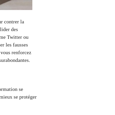
r contrer la
lider des
e Twitter ou
er les fausses
 vous renforcez
 surabondantes.
ormation se
mieux se protéger