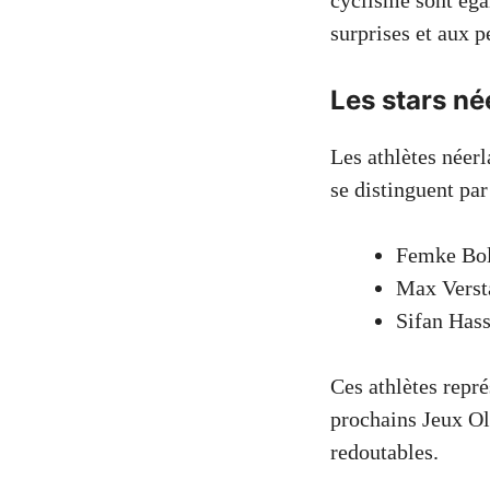
cyclisme sont éga
surprises et aux p
Les stars né
Les athlètes néer
se distinguent par
Femke Bol
Max Verst
Sifan Hass
Ces athlètes repré
prochains Jeux Ol
redoutables.