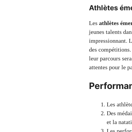
Athlètes éme
Les
athlètes éme
jeunes talents da
impressionnant. L
des compétitions.
leur parcours ser
attentes pour le p
Performan
Les athlèt
Des médail
et la natat
Les perfor