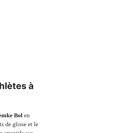
hlètes à
emke Bol
en
s de glisse et le