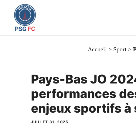
Aller
au
contenu
Accueil
>
Sport
>
P
Pays-Bas JO 202
performances des
enjeux sportifs à
JUILLET 31, 2025