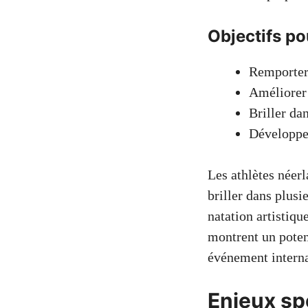
Objectifs po
Remporter
Améliorer 
Briller da
Développer
Les athlètes néerl
briller dans plus
natation artistiq
montrent un potent
événement interna
Enjeux sp