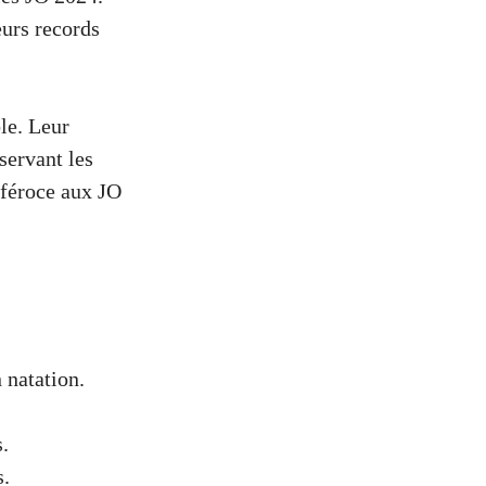
eurs records
le. Leur
servant les
 féroce aux JO
 natation.
s.
s.