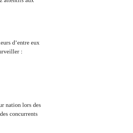
z attentifs aux
ieurs d’entre eux
rveiller :
ur nation lors des
 des concurrents