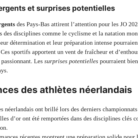
rgents et surprises potentielles
rgents
des Pays-Bas attirent l’attention pour les JO 20
ns des disciplines comme le cyclisme et la natation mon
eur détermination et leur préparation intense pourraien
 Ces sportifs apportent un vent de fraîcheur et d’entho
a passionnant. Les
surprises potentielles
pourraient bien 
ays.
ces des athlètes néerlandais
es néerlandais ont brillé lors des derniers championnat
les d’or ont été remportées dans des disciplines clés
ion.
mances récentes montrent une préparation solide pour 