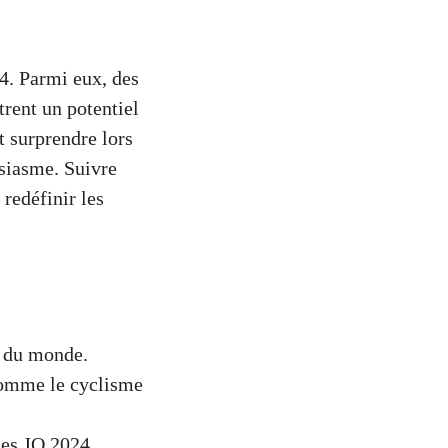
24. Parmi eux, des
trent un potentiel
t surprendre lors
usiasme. Suivre
redéfinir les
s du monde.
 comme le cyclisme
les JO 2024.